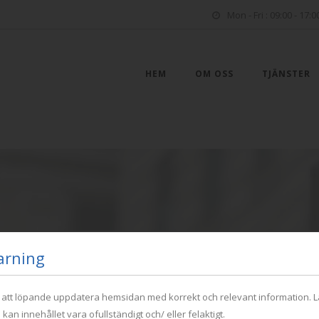
Mon - Fri : 09:00 - 17:0
HEM
OM OSS
TJÄNSTER
arning
r att löpande uppdatera hemsidan med korrekt och relevant information. L
K
 kan innehållet vara ofullständigt och/ eller felaktigt.