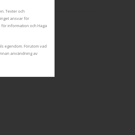
Icke kategoriserad
en. Texter och
inget ansvar för
 för information och Haga
tals egendom. Förutom vad
h annan användning av