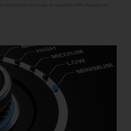
men fortfarande 19,6 % lägre än toppnivån 2008. I Marbella var