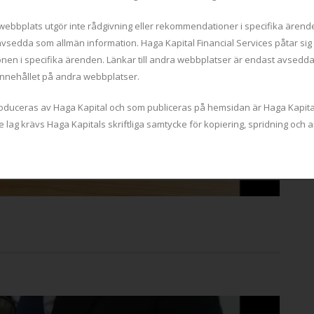
ebbplats utgör inte rådgivning eller rekommendationer i specifika ärend
vsedda som allmän information. Haga Kapital Financial Services påtar sig 
nen i specifika ärenden. Länkar till andra webbplatser är endast avsedda
 innehållet på andra webbplatser.
produceras av Haga Kapital och som publiceras på hemsidan är Haga Kapi
e lag krävs Haga Kapitals skriftliga samtycke för kopiering, spridning oc