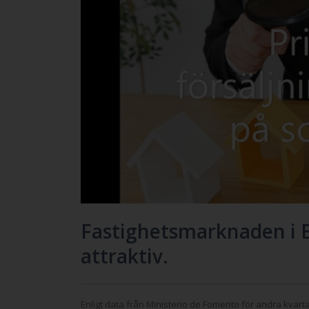
Fastighetsmarknaden i E
attraktiv.
Enligt data från Ministerio de Fomento för andra kvarta