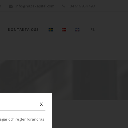
0
info@hagakapital.com
+34 616 854 498
KONTAKTA OSS
x
agar och regler förändras
ATEGORIER