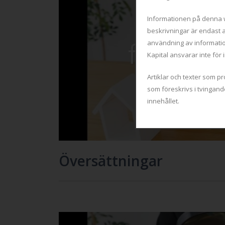
Informationen på denna w
beskrivningar är endast a
användning av informatio
Kapital ansvarar inte för
Artiklar och texter som 
som föreskrivs i tvingand
innehållet.
Översättningar