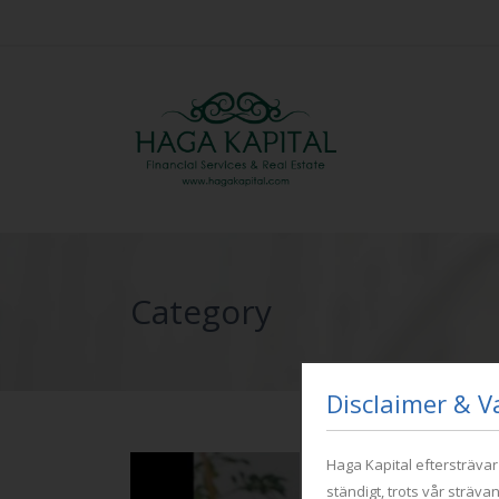
Category
Disclaimer & V
Haga Kapital eftersträva
ständigt, trots vår strävan