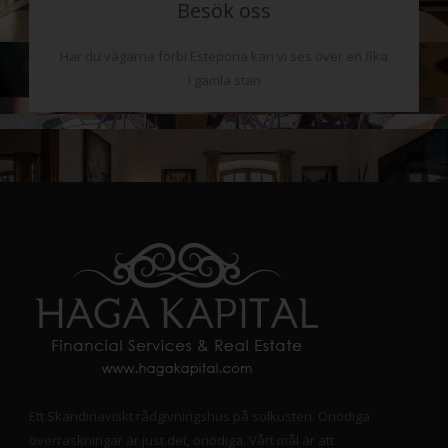
Besök oss
Har du vägarna förbi Estepona kan vi ses över en fika
i gamla stan
Ett Skandinaviskt rådgivningshus på solkusten. Onödiga
överraskningar är just det, onödiga. Vårt mål är att