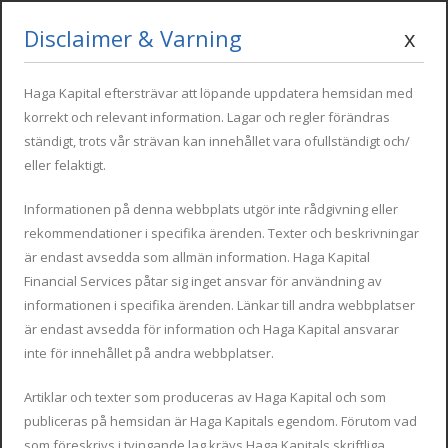
Disclaimer & Varning
x
Mon - Fri : 09:00 - 17:00
info@hagakapital.com
+34 616 854 498
Haga Kapital eftersträvar att löpande uppdatera hemsidan med
korrekt och relevant information. Lagar och regler förändras
ständigt, trots vår strävan kan innehållet vara ofullständigt och/
eller felaktigt.
Informationen på denna webbplats utgör inte rådgivning eller
rekommendationer i specifika ärenden. Texter och beskrivningar
är endast avsedda som allmän information. Haga Kapital
Financial Services påtar sig inget ansvar för användning av
Kontakta oss
informationen i specifika ärenden. Länkar till andra webbplatser
är endast avsedda för information och Haga Kapital ansvarar
inte för innehållet på andra webbplatser.
Artiklar och texter som produceras av Haga Kapital och som
publiceras på hemsidan är Haga Kapitals egendom. Förutom vad
som föreskrivs i tvingande lag krävs Haga Kapitals skriftliga