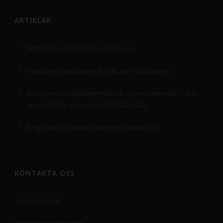
ARTIKLAR
Bostadsmarknadsrapport Estepona
Fastighetsmarknaden på Solkusten stabiliseras.
Esteponas bostadsmarknad når nya rekordnivåer – från
kris till hållbar tillväxt (Q2 2007–Q2 2025)
Årlig skatt på spansk fastighet ”Modelo 210”
KONTAKTA OSS
+34 616 854 498
info@hagakapital.com