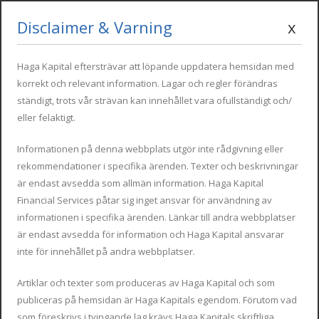
Disclaimer & Varning
x
Mon - Fri : 09:00 - 17:00
info@hagakapital.com
+34 616 854 498
Haga Kapital eftersträvar att löpande uppdatera hemsidan med
korrekt och relevant information. Lagar och regler förändras
ständigt, trots vår strävan kan innehållet vara ofullständigt och/
eller felaktigt.
Informationen på denna webbplats utgör inte rådgivning eller
rekommendationer i specifika ärenden. Texter och beskrivningar
är endast avsedda som allmän information. Haga Kapital
Financial Services påtar sig inget ansvar för användning av
informationen i specifika ärenden. Länkar till andra webbplatser
är endast avsedda för information och Haga Kapital ansvarar
inte för innehållet på andra webbplatser.
Vi hjälper dig till
Artiklar och texter som produceras av Haga Kapital och som
kloka beslut
publiceras på hemsidan är Haga Kapitals egendom. Förutom vad
som föreskrivs i tvingande lag krävs Haga Kapitals skriftliga