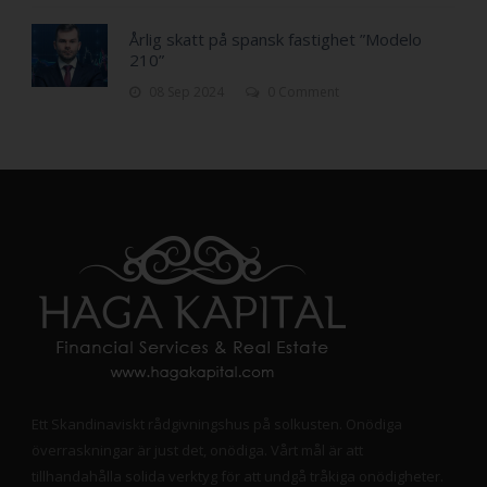
Årlig skatt på spansk fastighet ”Modelo
210”
08 Sep 2024
0 Comment
Ett Skandinaviskt rådgivningshus på solkusten. Onödiga
överraskningar är just det, onödiga. Vårt mål är att
tillhandahålla solida verktyg för att undgå tråkiga onödigheter.