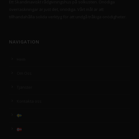
Ett Skandinaviskt rådgivningshus på solkusten. Onödiga
överraskningar är just det, onödiga. Vårt mål är att
tillhandahålla solida verktyg för att undgå tråkiga onödigheter.
NAVIGATION
Hem
Om Oss
Tjänster
Kontakta oss