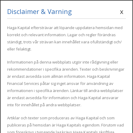
Disclaimer & Varning
x
Mon - Fri : 09:00 - 17:00
info@hagakapital.com
+34 616 854 498
Haga Kapital eftersträvar att löpande uppdatera hemsidan med
korrekt och relevant information. Lagar och regler förändras
ständigt, trots vår strävan kan innehållet vara ofullständigt och/
eller felaktigt.
Informationen på denna webbplats utgör inte rådgivning eller
rekommendationer i specifika ärenden. Texter och beskrivningar
är endast avsedda som allmän information. Haga Kapital
Financial Services påtar sig inget ansvar för användning av
Svensk bil i Spanien
informationen i specifika ärenden. Länkar till andra webbplatser
är endast avsedda för information och Haga Kapital ansvarar
inte för innehållet på andra webbplatser.
Artiklar och texter som produceras av Haga Kapital och som
publiceras på hemsidan är Haga Kapitals egendom. Förutom vad
som föreskrivs i tvingande lag krävs Haga Kapitals skriftliga