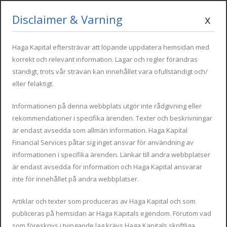
Disclaimer & Varning
x
Mon - Fri : 09:00 - 17:00
info@hagakapital.com
+34 616 854 498
Haga Kapital eftersträvar att löpande uppdatera hemsidan med
korrekt och relevant information. Lagar och regler förändras
ständigt, trots vår strävan kan innehållet vara ofullständigt och/
eller felaktigt.
Informationen på denna webbplats utgör inte rådgivning eller
rekommendationer i specifika ärenden. Texter och beskrivningar
är endast avsedda som allmän information. Haga Kapital
Financial Services påtar sig inget ansvar för användning av
NIE
informationen i specifika ärenden. Länkar till andra webbplatser
är endast avsedda för information och Haga Kapital ansvarar
inte för innehållet på andra webbplatser.
Artiklar och texter som produceras av Haga Kapital och som
publiceras på hemsidan är Haga Kapitals egendom. Förutom vad
som föreskrivs i tvingande lag krävs Haga Kapitals skriftliga