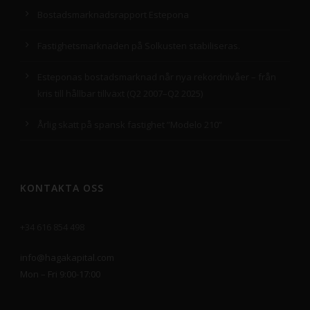
Bostadsmarknadsrapport Estepona
Fastighetsmarknaden på Solkusten stabiliseras.
Esteponas bostadsmarknad når nya rekordnivåer – från
kris till hållbar tillväxt (Q2 2007–Q2 2025)
Årlig skatt på spansk fastighet ”Modelo 210”
KONTAKTA OSS
+34 616 854 498
info@hagakapital.com
Mon – Fri 9:00-17:00