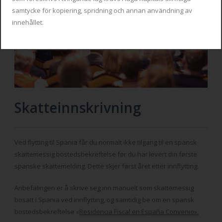
samtycke för kopiering, spridning och annan användning av
innehållet.
Skatteinnskrivning
Ved flytting til Spania får du normalt ikke tilgang til en spansk
skattemessig bostedsbekreftelse før du har levert din første
spanske skattemelding. Dette skjer først året etter innflytting.
Anbefalingen er å skrive seg inn manuelt som skattemessig
bosatt i Spania ved innflytting, og samtidig be om en spansk
bostedsbekreftelse «
Residencia Fiscal en España Convenio».