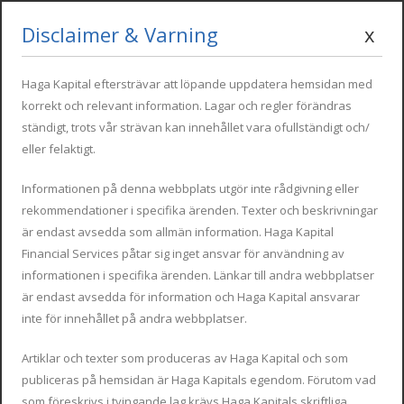
Disclaimer & Varning
x
Mon - Fri : 09:00 - 17:00
info@hagakapital.com
+34 616 854 498
Haga Kapital eftersträvar att löpande uppdatera hemsidan med
korrekt och relevant information. Lagar och regler förändras
ständigt, trots vår strävan kan innehållet vara ofullständigt och/
eller felaktigt.
Informationen på denna webbplats utgör inte rådgivning eller
rekommendationer i specifika ärenden. Texter och beskrivningar
är endast avsedda som allmän information. Haga Kapital
Financial Services påtar sig inget ansvar för användning av
Skatteinnskrivning
informationen i specifika ärenden. Länkar till andra webbplatser
är endast avsedda för information och Haga Kapital ansvarar
inte för innehållet på andra webbplatser.
Artiklar och texter som produceras av Haga Kapital och som
publiceras på hemsidan är Haga Kapitals egendom. Förutom vad
som föreskrivs i tvingande lag krävs Haga Kapitals skriftliga