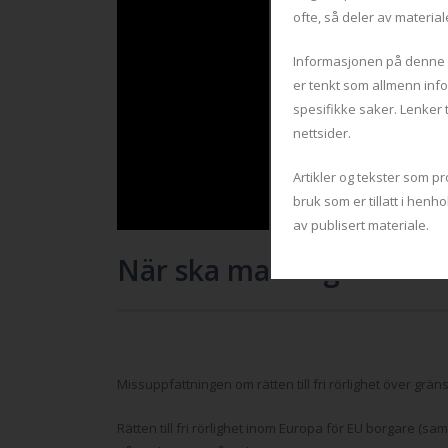
ofte, så deler av material
Informasjonen på denne ne
er tenkt som allmenn info
spesifikke saker. Lenker 
nettsider.
Artikler og tekster som 
bruk som er tillatt i henh
av publisert materiale.
När ska man registrera s
Missuppfattningen om rätten till fri rörlighet över gr
Rätten till fri rörlighet inom Europa för EU borgare (