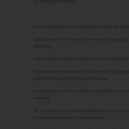
på 90 dagar (3 månader).
En EU medborgare har enligt direktiv 2004/38 rätt att 
I det fall man har för avsikt att permanent bosätta 
utflyttning.
I det nordiska samarbetet registreras inte utflyttningen
När vistelsetiden överstiger 3 månader har EU staterna
sjukförsäkring och registrering som bosatt.
En intressant aspekt med effekten av direktivet är att 
samtidigt.
För en svensk som är permanentbosatt i Sverige men s
bosättningsdefinitionen i båda länderna.