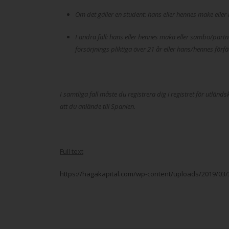
Om det gäller en student: hans eller hennes make ell
I andra fall: hans eller hennes maka eller sambo/partne
försörjnings pliktiga över 21 år eller hans/hennes förfä
I samtliga fall måste du registrera dig i registret för utlä
att du anlände till Spanien.
Full text
https://hagakapital.com/wp-content/uploads/2019/03/