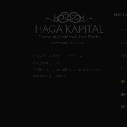
NAVI
Hj
Om
Haga Kapital er et skandinavisk
Tje
rådgivningshus.
Kon
Vi tilbyr solid og helhetlig rådgivning ved
etablering i Spania.