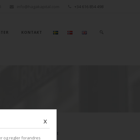
0
info@hagakapital.com
+34 616 854 498
STER
KONTAKT
x
PULÆRE PUBLIKASJONER
r og regler forandres