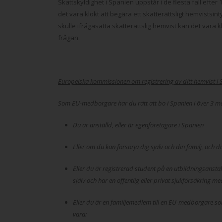
Skattskyldighet i Spanien uppstår i de flesta fall efte
det vara klokt att begära ett skatterättsligt hemvists
skulle ifrågasätta skatterättslig hemvist kan det vara
frågan.
Europeiska kommissionen om registrering av ditt hemvist i
Som EU-medborgare har du rätt att bo i Spanien i över 3 
Du
är anställd, eller är egenföretagare i Spanien
Eller om du kan försörja dig själv och din familj, och d
Eller du är registrerad student på en utbildningsanst
själv och har en offentlig eller privat sjukförsäkring me
Eller du är en familjemedlem till en EU-medborgare s
vara: