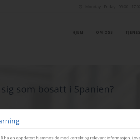
Monday - Friday : 09:00 - 17:0
HJEM
OM OSS
TJENE
 sig som bosatt i Spanien?
arning
PO
r å ha en oppdatert hjemmeside med korrekt og relevant informasjon. Love