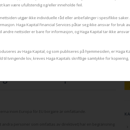
et kan være ufullstendig og/eller inneholde feil.
ttsiden utgjør ikke individuelle råd eller anbefalinger i spesifikke saker.
rmasjon. Haga Kapital Financial Services påtar seg ikke ansvar for bruk a
til andre nettsider er bare for informasjon, og Haga Kapital tar ikke ansva
produseres av Haga Kapital, og som publiseres på hjemmesiden, er Haga K
old til tvingende lov, kreves Haga Kapitals skriftlige samtykke for kopierin
ig som bosatt i Spanien?
änserna inom Europa för EU borgare är omfattande.
K
samt andra personer som omfattas av direktivet) har en begränsning