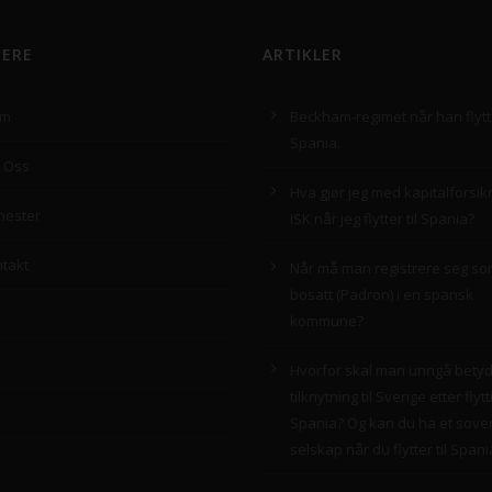
GERE
ARTIKLER
em
Beckham-regimet når han flytte
Spania.
 Oss
Hva gjør jeg med kapitalforsik
nester
ISK når jeg flytter til Spania?
takt
Når må man registrere seg s
bosatt (Padron) i en spansk
kommune?
Hvorfor skal man unngå betyd
tilknytning til Sverige etter flytti
Spania? Og kan du ha et sov
selskap når du flytter til Spani