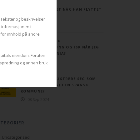
BECKHAM-REGIMET NÅR HAN FLYTTET
TIL SPANIA.
 Tekster og beskrivelser
08 Sep 2024
v informasjonen i
r for innhold på andre
HVA GJØR JEG MED
KAPITALFORSIKRING OG ISK NÅR JEG
FLYTTER TIL SPANIA?
apitals eiendom. Foruten
08 Sep 2024
g, spredning og annen bruk
NÅR MÅ MAN REGISTRERE SEG SOM
BOSATT (PADRON) I EN SPANSK
KOMMUNE?
08 Sep 2024
ATEGORIER
Uncategorized