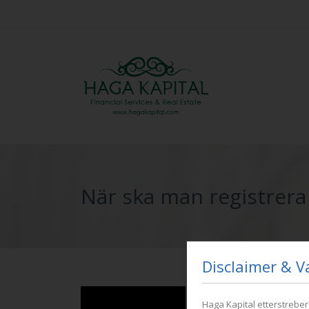
När ska man registrera
Disclaimer & V
Haga Kapital etterstrebe