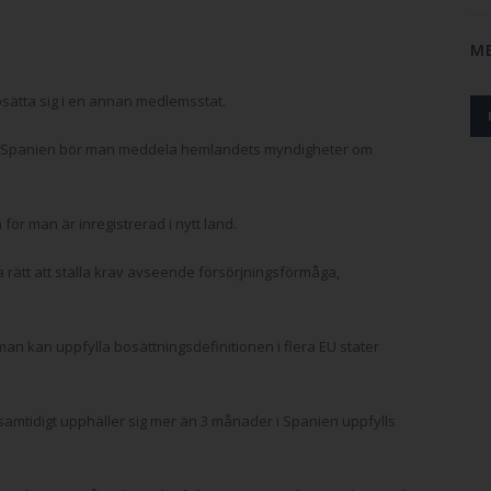
M
bosätta sig i en annan medlemsstat.
sig i Spanien bör man meddela hemlandets myndigheter om
 för man är inregistrerad i nytt land.
 rätt att ställa krav avseende försörjningsförmåga,
man kan uppfylla bosättningsdefinitionen i flera EU stater
amtidigt upphäller sig mer än 3 månader i Spanien uppfylls