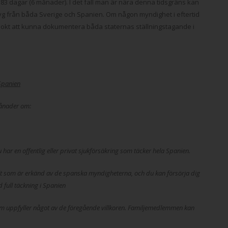
r 183 dagar (6 månader). I det fall man är nära denna tidsgräns kan
intyg från båda Sverige och Spanien. Om någon myndighet i eftertid
 klokt att kunna dokumentera båda staternas ställningstagande i
 Spanien
månader om:
u har en offentlig eller privat sjukförsäkring som täcker hela Spanien.
alt som är erkänd av de spanska myndigheterna, och du kan försörja dig
d full täckning i Spanien
om uppfyller något av de föregående villkoren. Familjemedlemmen kan