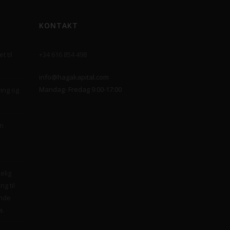
KONTAKT
t til
+34 616 854 498
info@hagakapital.com
Mandag- Fredag 9:00-17:00
ring og
om
elig
ng til
ende
a.