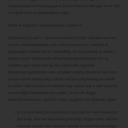
skatteavtalens hovedoppgave å fastsette bosettingen til en stat
i enighet med skatteavtalens regler.
Dette er regulert i skatteavtalens artikkel 4.
Skattemessig bopel 1. I denne overenskomst betyr uttrykket «person
bosatt i en kontraherende stat» enhver person som i henhold til
lovgivningen i denne stat er skattepliktig der på grunnlag av domisil,
bopel, sete for ledelsen eller ethvert annet lignende kriterium, og
omfatter også staten selv og dens lokale eller regionale
forvaltningsmyndigheter. Men uttrykket omfatter imidlertid ikke noen
person som er skattepliktig i denne stat bare på grunnlag av inntekt
fra kilder i eller formue som befinner seg i denne stat. 2. Når en fysisk
person ifølge bestemmelsene i punkt 1 er bosatt i begge
kontraherende stater, skal hans status avgjøres etter følgende regler:
a) han skal anses for bosatt bare i den stat hvor han disponerer
fast bolig. Hvis han disponerer fast bolig i begge stater, skal han
anses for bosatt i den stat hvor han har de sterkeste personlige