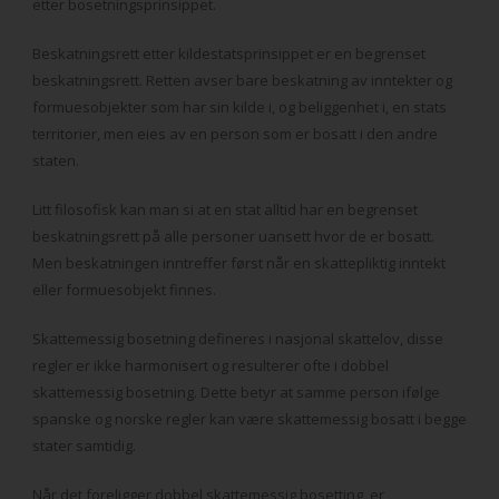
etter bosetningsprinsippet.
Beskatningsrett etter kildestatsprinsippet er en begrenset
beskatningsrett. Retten avser bare beskatning av inntekter og
formuesobjekter som har sin kilde i, og beliggenhet i, en stats
territorier, men eies av en person som er bosatt i den andre
staten.
Litt filosofisk kan man si at en stat alltid har en begrenset
beskatningsrett på alle personer uansett hvor de er bosatt.
Men beskatningen inntreffer først når en skattepliktig inntekt
eller formuesobjekt finnes.
Skattemessig bosetning defineres i nasjonal skattelov, disse
regler er ikke harmonisert og resulterer ofte i dobbel
skattemessig bosetning. Dette betyr at samme person ifølge
spanske og norske regler kan være skattemessig bosatt i begge
stater samtidig.
Når det foreligger dobbel skattemessig bosetting, er