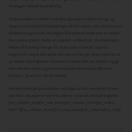
foreligger dobbel beskatning.
Skatteavtalen fordeler beskatningsretten mellom Norge og
Spania. Ved dobbel beskatningsrett har staten der personen er
skattemessig bosatt skyldighet å kreditere skatt som er betalt i
den andre staten. Dette er regulert i artikkel 24 i skatteavtalen.
Retten til fradrag i Norge for skatt som er betalt i Spania
begrenser seg til den skatt som tas ut i Norge. Skatt som tas ut
av lokale myndigheter i Spania omfattes ikke av avtalen og gir
ikke rett til kreditering. Kommunal eiendomsskatt (IBI) som
betales i Spania er ett eksempel.
Foruten transaksjonsskatter ved kjøp av fast eiendom, finnes
det flere situasjoner som resulterer i spansk beskatningsrett.
[/vc_column_text][vc_row_inner][vc_column_inner][vc_video
link=””][/vc_column_inner][/vc_row_inner][/vc_column][/vc_row]