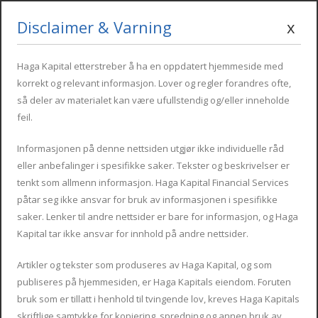
Disclaimer & Varning
x
Monday - Friday : 09:00 - 17:00
info@hagakapital.com
+34 616 854 498
Haga Kapital etterstreber å ha en oppdatert hjemmeside med
korrekt og relevant informasjon. Lover og regler forandres ofte,
så deler av materialet kan være ufullstendig og/eller inneholde
feil.
Informasjonen på denne nettsiden utgjør ikke individuelle råd
eller anbefalinger i spesifikke saker. Tekster og beskrivelser er
tenkt som allmenn informasjon. Haga Kapital Financial Services
påtar seg ikke ansvar for bruk av informasjonen i spesifikke
Skattemessig bosatt i Norge
saker. Lenker til andre nettsider er bare for informasjon, og Haga
Kapital tar ikke ansvar for innhold på andre nettsider.
og eiendom i Spania
Artikler og tekster som produseres av Haga Kapital, og som
publiseres på hjemmesiden, er Haga Kapitals eiendom. Foruten
bruk som er tillatt i henhold til tvingende lov, kreves Haga Kapitals
skriftlige samtykke for kopiering, spredning og annen bruk av