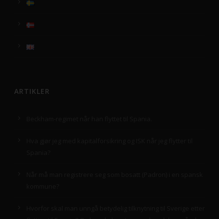
ARTIKLER
Beckham-regimet når han flyttet til Spania.
Hva gjør jeg med kapitalforsikring og ISK når jeg flytter til
Spania?
Når må man registrere seg som bosatt (Padron) i en spansk
kommune?
Hvorfor skal man unngå betydelig tilknytning til Sverige etter