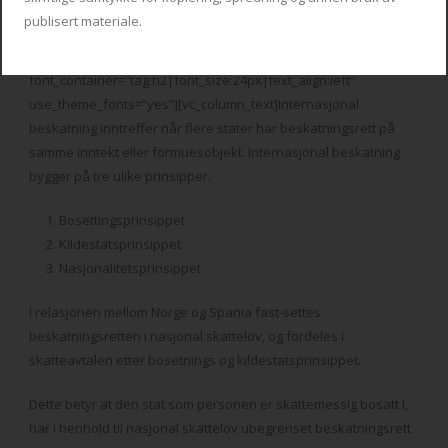
publisert materiale.
[vc_row][vc_column][vc_custom_heading text=””
font_container=”tag:h2|font_size:24px|text_align:left”
use_theme_fonts=”yes”][vc_column_text]Internasjonal
beskatning inntreffer når flere stater har beskatningsrett på
samme inntekt eller formuesobjekt. Internasjonal beskatning
bygger på tre ulike prinsipper.
Bosettingsprinsippet
Kildestatsprinsippet
Nasjonalitetsprinsippet
I relasjonen mellom Norge og Spania fast-settes
beskatningsretten i nasjonal skattelov, og fordeles i
skatteavtalen etter bosetnings og kildestatsprinsippet.
Dette betyr at den stat som personen er skattemessig bosatt i,
har i henhold til nasjonal skattelov ubegrenset beskatningsrett