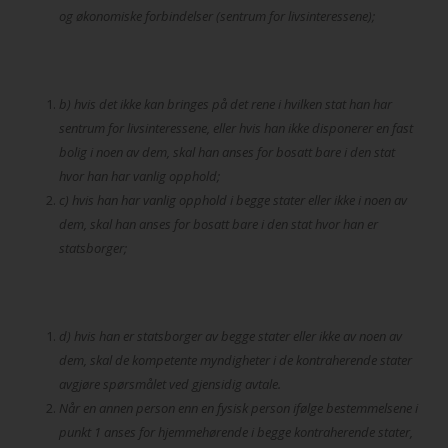
og økonomiske forbindelser (sentrum for livsinteressene);
b) hvis det ikke kan bringes på det rene i hvilken stat han har
sentrum for livsinteressene, eller hvis han ikke disponerer en fast
bolig i noen av dem, skal han anses for bosatt bare i den stat
hvor han har vanlig opphold;
c) hvis han har vanlig opphold i begge stater eller ikke i noen av
dem, skal han anses for bosatt bare i den stat hvor han er
statsborger;
d) hvis han er statsborger av begge stater eller ikke av noen av
dem, skal de kompetente myndigheter i de kontraherende stater
avgjøre spørsmålet ved gjensidig avtale.
Når en annen person enn en fysisk person ifølge bestemmelsene i
punkt 1 anses for hjemmehørende i begge kontraherende stater,