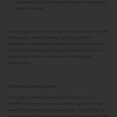
skal den anses for hjemmehørende i den stat hvor den virkelige
ledelse har sitt sete.
Sammenlignet med den svenskspanske skatteavtalen, har den
norskspanske avtalen et enkelt regelstyrt regime for
fastsettelse av skattemessig bosetting. For de fleste personer
fastsettes skattemessig bosetting i henhold til 4.a) i det land
personen bor med sin familie mer enn 183 dager per
beskatningsår.
Skattemessig bosetting i Norge.
Den vanligste skatterelasjonen mellom Norge og Spania
inntreffer når en person som er skattemessig bosatt i Norge
kjøper fast eiendom i Spania. Beskatningen reguleres først av
nasjonale regler, og i andre omgang etter skatteavtalen hvis det