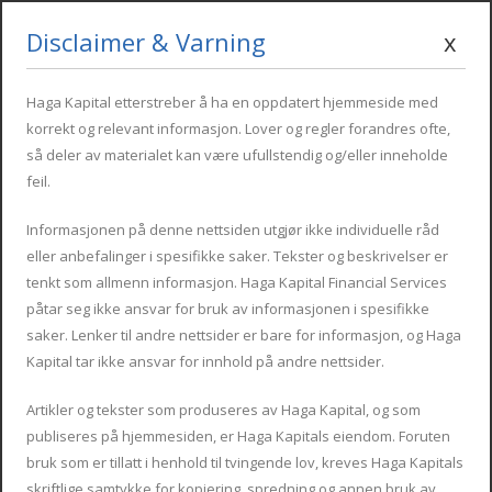
Disclaimer & Varning
x
Monday - Friday : 09:00 - 17:00
info@hagakapital.com
+34 616 854 498
Haga Kapital etterstreber å ha en oppdatert hjemmeside med
korrekt og relevant informasjon. Lover og regler forandres ofte,
så deler av materialet kan være ufullstendig og/eller inneholde
feil.
Informasjonen på denne nettsiden utgjør ikke individuelle råd
eller anbefalinger i spesifikke saker. Tekster og beskrivelser er
tenkt som allmenn informasjon. Haga Kapital Financial Services
påtar seg ikke ansvar for bruk av informasjonen i spesifikke
En övergripande bild av det
saker. Lenker til andre nettsider er bare for informasjon, og Haga
Kapital tar ikke ansvar for innhold på andre nettsider.
spanska skattesystemet
Artikler og tekster som produseres av Haga Kapital, og som
publiseres på hjemmesiden, er Haga Kapitals eiendom. Foruten
bruk som er tillatt i henhold til tvingende lov, kreves Haga Kapitals
skriftlige samtykke for kopiering, spredning og annen bruk av