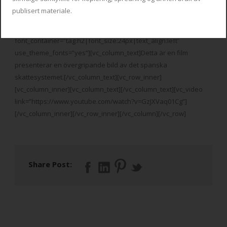
publisert materiale.
[vc_row][vc_column][vc_custom_heading text=””
font_container=”tag:h2|font_size:24px|text_align:left”
use_theme_fonts=”yes”][vc_column_text]Detta är en film
presenterar en övergripande bild av det spanska
skattesystemet.[/vc_column_text][vc_row_inner]
[vc_column_inner][vc_column_text][/vc_column_text][vc_video
link=”https://www.youtube.com/watch?v=GzJXVaq01Cg”]
[/vc_column_inner][/vc_row_inner][/vc_column][/vc_row]
Share Post: