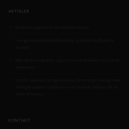
ARTIKLER
Beckham-regimet når han flyttet til Spania.
Hva gjør jeg med kapitalforsikring og ISK når jeg flytter til
Spania?
Når må man registrere seg som bosatt (Padron) i en spansk
kommune?
Hvorfor skal man unngå betydelig tilknytning til Sverige etter
flytting til Spania? Og kan du ha et sovende selskap når du
flytter til Spania.
KONTAKT