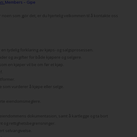
on:
Members – Gipe
r noen som gjör det, er du hjertelig velkommen til å kontakte oss
en tydelig forklaring av kjøps- og salgsprosessen.
der og avgifter for både kjøpere og selgere.
om en kjøper vil be om før et kjøp.
f.
tformer.
 som vurderer å kjøpe eller selge.
erte eiendomsmeglere.
v eiendommens dokumentasion, samt å kartlegge og ta bort
t og rettighetsbegrensninger.
rt selvangivelse.