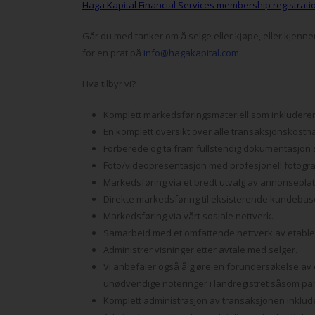
Haga Kapital Financial Services membership registrati
Går du med tanker om å selge eller kjøpe, eller kjenne
for en prat på
info@hagakapital.com
Hva tilbyr vi?
Komplett markedsføringsmateriell som inkluderer 
En komplett oversikt over alle transaksjonskostna
Forberede og ta fram fullstendig dokumentasjon s
Foto/videopresentasjon med profesjonell fotogra
Markedsføring via et bredt utvalg av annonseplat
Direkte markedsføring til eksisterende kundebase
Markedsføring via vårt sosiale nettverk.
Samarbeid med et omfattende nettverk av etabl
Administrer visninger etter avtale med selger.
Vi anbefaler også å gjøre en forundersøkelse a
unødvendige noteringer i landregistret såsom pan
Komplett administrasjon av transaksjonen inklude