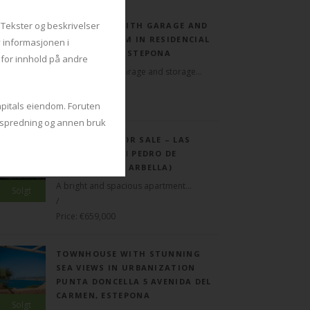
 Tekster og beskrivelser
APARTMENT WITH GARAGE AND
STORAGE ROOM IN RESIDENCIAL
v informasjonen i
AYRE HOMES, ESTEPONA
r for innhold på andre
Apartment with garage and storage...
/
Price: €389,000
apitals eiendom. Foruten
g, spredning og annen bruk
APARTMENT FOR SALE – LAS
PETUNIAS, SAN PEDRO DE
ALCÁNTARA (MARBELLA)
A bright and spacious apartment...
Solgt
/
Price: €659,000
TOWNHOUSE WITH STUNNING
SEA VIEWS IN URBANIZATION
PUNTA DONCELLA 5 AVENIDA DEL
CARMEN, ESTEPONA
Solgt