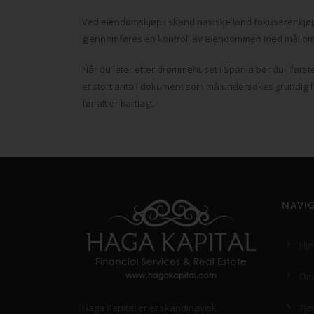
Ved eiendomskjøp i skandinaviske land fokuserer kj
gjennomføres en kontroll av eiendommen med mål om å
Når du leter etter drømmehuset i Spania bør du i førs
et stort antall dokument som må undersøkes grundig f
før alt er kartlagt.
NAVI
Hj
Om
Haga Kapital er et skandinavisk
Tje