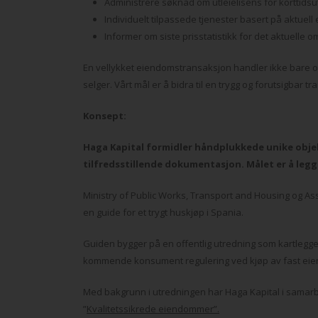
Administrere søknad om utleielisens for korttidsut
Individuelt tilpassede tjenester basert på aktuell
Informer om siste prisstatistikk for det aktuelle o
En vellykket eiendomstransaksjon handler ikke bare o
selger.
Vårt mål er å bidra til en trygg og forutsigbar
Konsept:
Haga Kapital formidler håndplukkede unike obje
tilfredsstillende dokumentasjon. Målet er å legge
Ministry of Public Works, Transport and Housing og As
en guide for et trygt huskjøp i Spania.
Guiden bygger på en offentlig utredning som kartlegg
kommende konsument regulering ved kjøp av fast eie
Med bakgrunn i utredningen har Haga Kapital i samarbe
”
Kvalitetssikrede eiendommer”.