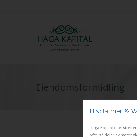
Eiendomsformidling
Disclaimer & V
Haga Kapital etterstrebe
ofte, så deler av material