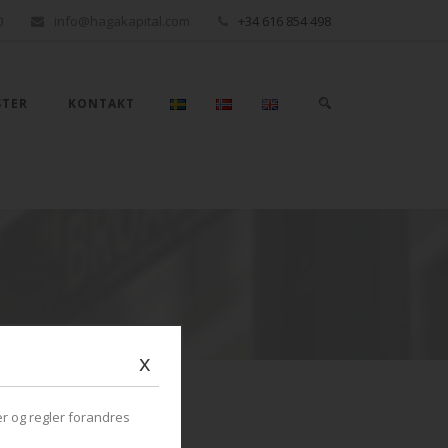
0
info@hagakapital.com
+34 616 854 498
STER
KONTAKT
x
r og regler forandres
LATEST PROPERTIES