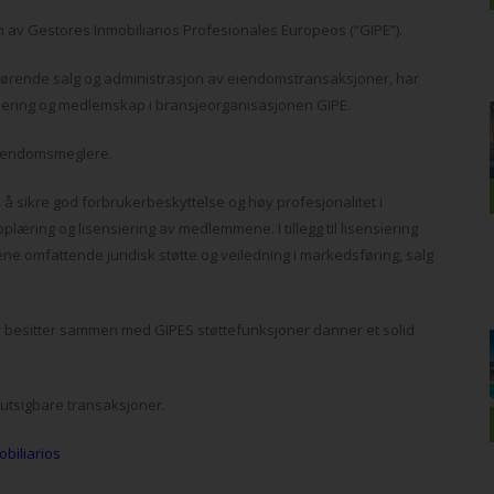
em av Gestores Inmobiliarios Profesionales Europeos (“GIPE”).
rørende salg og administrasjon av eiendomstransaksjoner, har
iering og medlemskap i bransjeorganisasjonen GIPE.
 eiendomsmeglere.
å sikre god forbrukerbeskyttelse og høy profesjonalitet i
æring og lisensiering av medlemmene. I tillegg til lisensiering
ne omfattende juridisk støtte og veiledning i markedsføring, salg
esitter sammen med GIPES støttefunksjoner danner et solid
rutsigbare transaksjoner.
biliarios