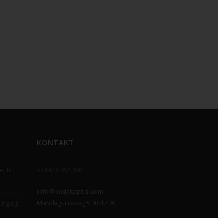
KONTAKT
t til
+34 616 854 498
info@hagakapital.com
Mandag- Fredag 9:00-17:00
ring og