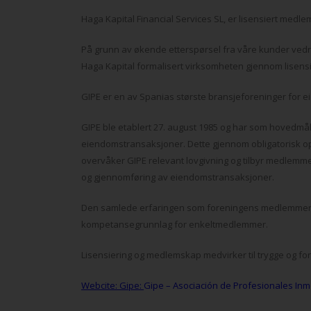
Haga Kapital Financial Services SL, er lisensiert medl
På grunn av økende etterspørsel fra våre kunder ved
Haga Kapital formalisert virksomheten gjennom lisens
GIPE er en av Spanias største bransjeforeninger for
GIPE ble etablert 27. august 1985 og har som hovedmål 
eiendomstransaksjoner. Dette gjennom obligatorisk oppl
overvåker GIPE relevant lovgivning og tilbyr medlemme
og gjennomføring av eiendomstransaksjoner.
Den samlede erfaringen som foreningens medlemmer b
kompetansegrunnlag for enkeltmedlemmer.
Lisensiering og medlemskap medvirker til trygge og fo
Webcite: Gipe:
Gipe – Asociación de Profesionales Inmo