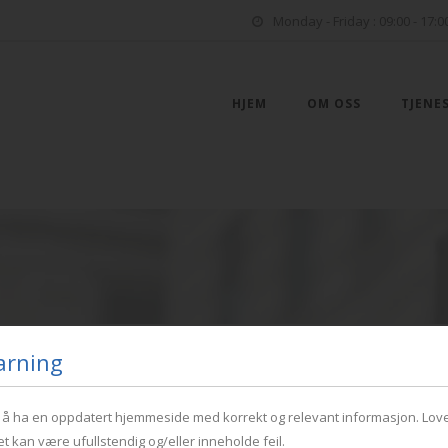
Monday - Friday : 09:00 - 17:0
HJEM
OM OSS
TJENE
arning
r å ha en oppdatert hjemmeside med korrekt og relevant informasjon. Love
et kan være ufullstendig og/eller inneholde feil.