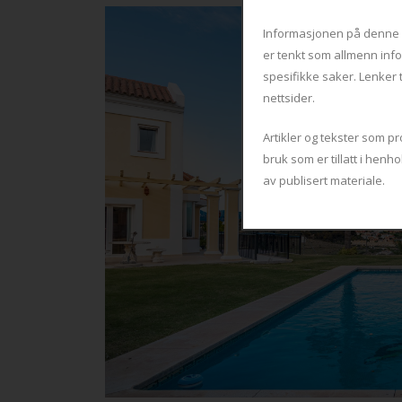
Informasjonen på denne ne
er tenkt som allmenn info
spesifikke saker. Lenker 
nettsider.
Artikler og tekster som 
bruk som er tillatt i henh
av publisert materiale.