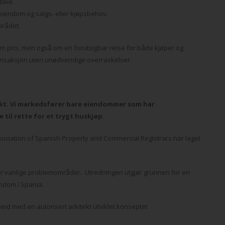
leie.
 eiendom og salgs- eller kjøpsbehov.
mrådet.
m pris, men også om en forutsigbar reise for både kjøper og
 transaksjon uten unødvendige overraskelser.
kt. Vi markedsfører bare eiendommer som har
 til rette for et trygt huskjøp.
sociation of Spanish Property and Commercial Registrars har laget
er vanlige problemområder. Utredningen utgjør grunnen for en
ndom i Spania.
id med en autorisert arkitekt utviklet konseptet