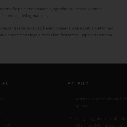
øperen ofte på eiendommens byggetekniske status. Normalt
 kartlegge feil og mangler.
te omgang sette søkelys på eiendommens legale status. Det finnes
ør eiendommens legale status kan fastsettes. Kjøp aldri eiendom
GERE
ARTIKLER
em
Beckham-regimet når han flytte
Spania.
 Oss
Hva gjør jeg med kapitalforsik
nester
ISK når jeg flytter til Spania?