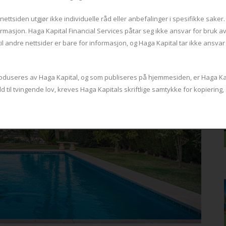
ttsiden utgjør ikke individuelle råd eller anbefalinger i spesifikke saker.
rmasjon. Haga Kapital Financial Services påtar seg ikke ansvar for bruk a
til andre nettsider er bare for informasjon, og Haga Kapital tar ikke ansva
produseres av Haga Kapital, og som publiseres på hjemmesiden, er Haga K
old til tvingende lov, kreves Haga Kapitals skriftlige samtykke for kopierin